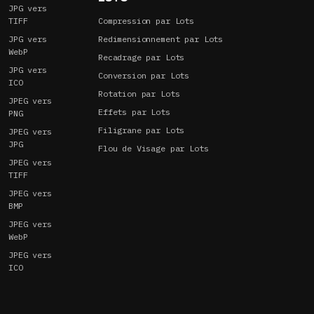
JPG vers
TIFF
Compression par Lots
JPG vers
Redimensionnement par Lots
WebP
Recadrage par Lots
JPG vers
Conversion par Lots
ICO
Rotation par Lots
JPEG vers
Effets par Lots
PNG
Filigrane par Lots
JPEG vers
JPG
Flou de Visage par Lots
JPEG vers
TIFF
JPEG vers
BMP
JPEG vers
WebP
JPEG vers
ICO