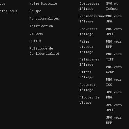
pos
Notre Histoire
Compresser
SVG et
l'Image
Icônes
ctez-nous
Équipe
Redimensionner
PNG vers
Fonctionnalités
l'Image
JPG
Tarification
Convertir
PNG vers
Langues
l'Image
JPEG
Outils
Faire
PNG vers
pivoter
BMP
Politique de
l'Image
Confidentialité
PNG vers
Filigraner
TIFF
l'Image
PNG vers
Effets
WebP
d'Image
PNG vers
Recadrer
ICO
l'Image
JPG vers
Flouter le
PNG
Visage
JPG vers
JPEG
JPG vers
BMP