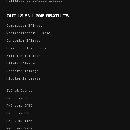
Politique de Confidentialité
OUTILS EN LIGNE GRATUITS
Compresser l'Image
Redimensionner l'Image
Convertir l'Image
Faire pivoter l'Image
Filigraner l'Image
Effets d'Image
Recadrer l'Image
Flouter le Visage
SVG et Icônes
PNG vers JPG
PNG vers JPEG
PNG vers BMP
PNG vers TIFF
PNG vers WebP