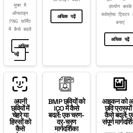
मुफ्त में
उपयोग करके
ऑनलाइन
सर्वश्रेष्ठ ट्विटर 
अधिक पढ़ें
PNG फॉर्मेट
बनाएं
में कैसे बदलें
अधिक पढ़ें
अधिक
पढ़ें
अपनी
BMP छवियों को
आइकन को अन
छवियों में
ICO में कैसे
छवि प्रारूपों म
चेहरे या
बदलें: एक चरण-
कैसे बदलें: 
हिस्सों को
दर-चरण
संपूर्ण मार्गदर्श
कैसे
मार्गदर्शिका