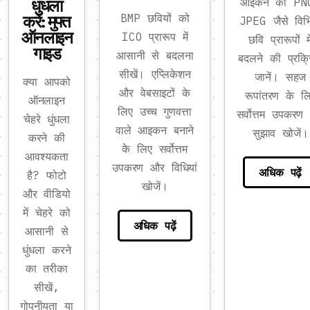
धुंधला
आइकन को PN
करें: मुफ्त
BMP छवियों को
JPEG जैसे विभि
ऑनलाइन
ICO प्रारूप में
छवि प्रारूपों मे
गाइड
आसानी से बदलना
बदलने की प्रक्र
सीखें। एप्लिकेशन
जानें। सहज
क्या आपको
और वेबसाइटों के
रूपांतरण के ल
ऑनलाइन
लिए उच्च गुणवत्ता
सर्वोत्तम उपकरण
चेहरे धुंधला
वाले आइकन बनाने
सुझाव खोजें।
करने की
के लिए सर्वोत्तम
आवश्यकता
उपकरण और विधियां
अधिक पढ़ें
है? फोटो
खोजें।
और वीडियो
में चेहरे को
अधिक पढ़ें
आसानी से
धुंधला करने
का तरीका
सीखें,
गोपनीयता या