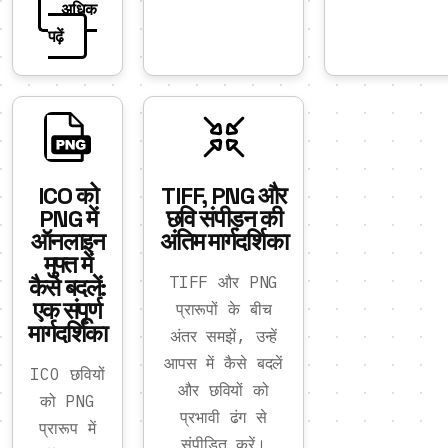
अधिक
पढ़ें
ICO को
TIFF, PNG और
PNG में
छवि संपीड़न की
ऑनलाइन
अंतिम मार्गदर्शिका
मुफ्त में
कैसे बदलें:
TIFF और PNG
एक संपूर्ण
प्रारूपों के बीच
मार्गदर्शिका
अंतर समझें, उन्हें
आपस में कैसे बदलें
ICO छवियों
और छवियों को
को PNG
प्रभावी ढंग से
प्रारूप में
संपीड़ित करें।