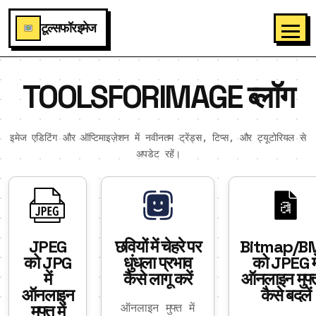
टूल्सफॉरइमेज
TOOLSFORIMAGE ब्लॉग
इमेज एडिटिंग और ऑप्टिमाइज़ेशन में नवीनतम ट्रेंड्स, टिप्स, और ट्यूटोरियल से
अपडेट रहें।
JPEG
छवियों में चेहरे पर
Bitmap/B
को JPG
धुंधला प्रभाव
को JPEG मे
में
कैसे लागू करें
ऑनलाइन मुफ्त 
ऑनलाइन
कैसे बदलें
मुफ्त में
ऑनलाइन मुफ्त में