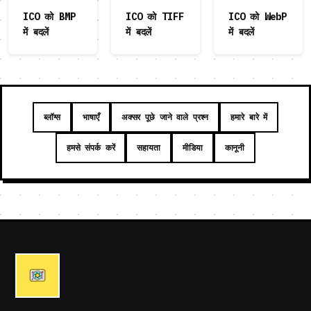
ICO को BMP
ICO को TIFF
ICO को WebP
में बदलें
में बदलें
में बदलें
ब्लॉग्स
भाषाएँ
अक्सर पूछे जाने वाले प्रश्न
हमारे बारे में
हमसे संपर्क करें
सहायता
मीडिया
कानूनी