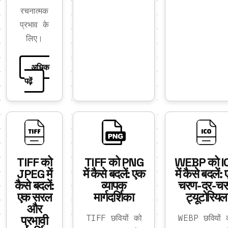
रचनात्मक
प्रभाव के
लिए।
अधिक
पढ़ें
TIFF को
TIFF को PNG
WEBP को I
JPEG में
में कैसे बदलें: एक
में कैसे बदलें:
कैसे बदलें:
व्यापक
चरण-दर-च
एक सरल
मार्गदर्शिका
ट्यूटोरियल
और
प्रभावी
TIFF छवियों को
WEBP छवियों 