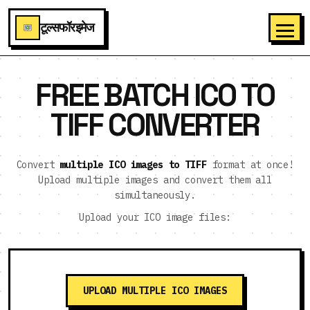
टूल्सफॉरइमेज
FREE BATCH ICO TO
TIFF CONVERTER
Convert
multiple ICO images to TIFF
format at once!
Upload multiple images and convert them all
simultaneously.
Upload your ICO image files:
UPLOAD MULTIPLE ICO IMAGES