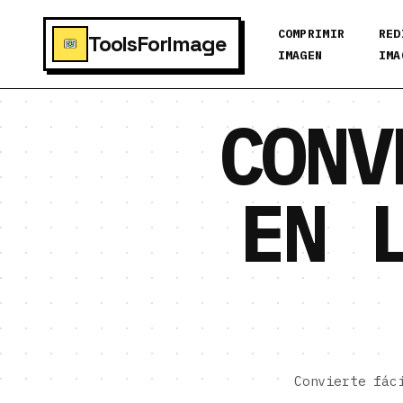
COMPRIMIR
RED
ToolsForImage
IMAGEN
IMA
CONV
EN 
Convierte fác