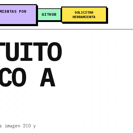
MIENTAS POR
SOLICITAR
GITHUB
HERRAMIENTA
TUITO
CO A
a imagen ICO y